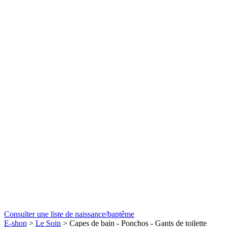
Consulter une liste de naissance/baptême
E-shop
>
Le Soin
> Capes de bain - Ponchos - Gants de toilette