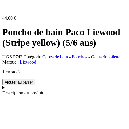
44,00
€
Poncho de bain Paco Liewood
(Stripe yellow) (5/6 ans)
UGS
P743
Catégorie
Capes de bain - Ponchos - Gants de toilette
Marque :
Liewood
1 en stock
quantité
Ajouter au panier
de
Poncho
Description du produit
de
bain
Paco
Liewood
(Stripe
yellow)
(5/6