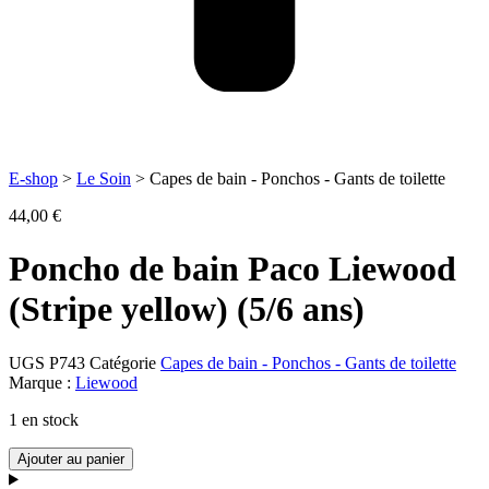
E-shop
>
Le Soin
> Capes de bain - Ponchos - Gants de toilette
44,00
€
Poncho de bain Paco Liewood
(Stripe yellow) (5/6 ans)
UGS
P743
Catégorie
Capes de bain - Ponchos - Gants de toilette
Marque :
Liewood
1 en stock
quantité
Ajouter au panier
de