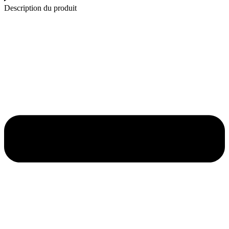
pot
Description du produit
ergonomique
Beaba
(green
blue)