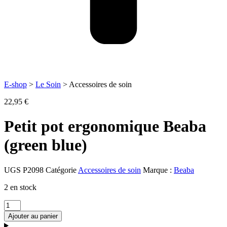
E-shop
>
Le Soin
> Accessoires de soin
22,95
€
Petit pot ergonomique Beaba
(green blue)
UGS
P2098
Catégorie
Accessoires de soin
Marque :
Beaba
2 en stock
quantité
de
Ajouter au panier
Petit