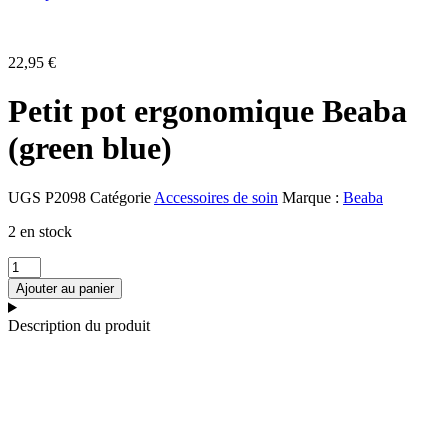
22,95
€
Petit pot ergonomique Beaba
(green blue)
UGS
P2098
Catégorie
Accessoires de soin
Marque :
Beaba
2 en stock
quantité
de
Ajouter au panier
Petit
pot
Description du produit
ergonomique
Beaba
(green
blue)