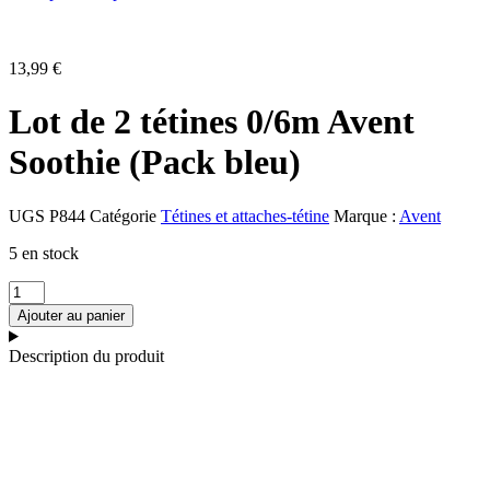
13,99
€
Lot de 2 tétines 0/6m Avent
Soothie (Pack bleu)
UGS
P844
Catégorie
Tétines et attaches-tétine
Marque :
Avent
5 en stock
quantité
de
Ajouter au panier
Lot
de
Description du produit
2
tétines
0/6m
Avent
Soothie
(Pack
bleu)