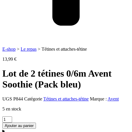
E-shop
>
Le repas
> Tétines et attaches-tétine
13,99
€
Lot de 2 tétines 0/6m Avent
Soothie (Pack bleu)
UGS
P844
Catégorie
Tétines et attaches-tétine
Marque :
Avent
5 en stock
quantité
de
Ajouter au panier
Lot